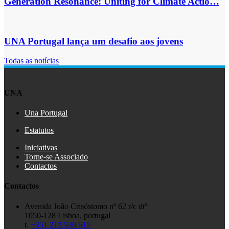
Generation Resonance: Uniting for Climate Actio…
UNA Portugal lança um desafio aos jovens
Todas as notícias
UNA
Una Portugal
Estatutos
Iniciativas
Torne-se Associado
Contactos
Contactos
Avenida João Crisóstomo nº 62 r/c dtº
1050-128 Lisboa, portugal
t.
+351 213 530 615