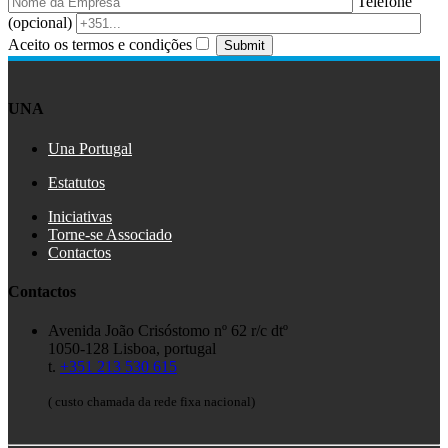
Telefone
(opcional)
Aceito os termos e condições
UNA
Una Portugal
Estatutos
Iniciativas
Torne-se Associado
Contactos
Contactos
Avenida João Crisóstomo nº 62 r/c dtº
1050-128 Lisboa, portugal
t.
+351 213 530 615
( custo chamada da rede fixa nacional)